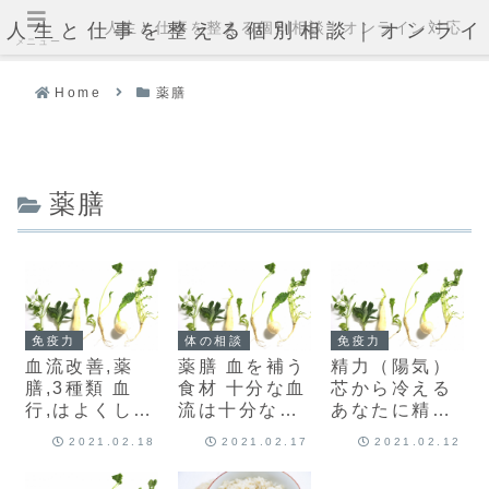
人生と仕事を整える個別相談｜オンライン対応
人生と仕事を整える個別相談｜オンライ
メニュー
Home
薬膳
薬膳
免疫力
体の相談
免疫力
血流改善,薬
薬膳 血を補う
精力（陽気）
膳,3種類 血
食材 十分な血
芯から冷える
行,はよくして
流は十分な血
あなたに精を
こそ意味があ
液から！血を
つける薬膳3
2021.02.18
2021.02.17
2021.02.12
る！薬膳 瘀血
作る薬膳3種
種類
食材
類