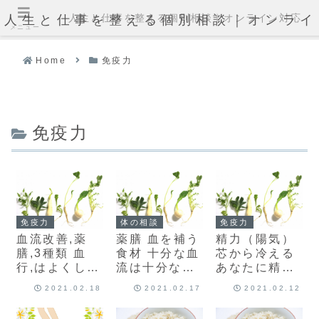
人生と仕事を整える個別相談｜オンライン対応
人生と仕事を整える個別相談｜オンライ
メニュー
Home
免疫力
免疫力
免疫力
体の相談
免疫力
血流改善,薬
薬膳 血を補う
精力（陽気）
膳,3種類 血
食材 十分な血
芯から冷える
行,はよくして
流は十分な血
あなたに精を
こそ意味があ
液から！血を
つける薬膳3
2021.02.18
2021.02.17
2021.02.12
る！薬膳 瘀血
作る薬膳3種
種類
食材
類