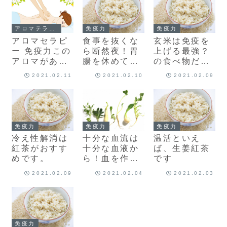
アロマテラピー
免疫力
免疫力
アロマセラピ
食事を抜くな
玄米は免疫を
ー 免疫力この
ら断然夜！胃
上げる最強？
アロマがあな
腸を休めて健
の食べ物だと
たの免疫を整
康になろう！
思います。
2021.02.11
2021.02.10
2021.02.09
える！
免疫力
免疫力
免疫力
冷え性解消は
十分な血流は
温活といえ
紅茶がおすす
十分な血液か
ば、生姜紅茶
めです。
ら！血を作る
です
薬膳3種類
2021.02.09
2021.02.04
2021.02.03
免疫力