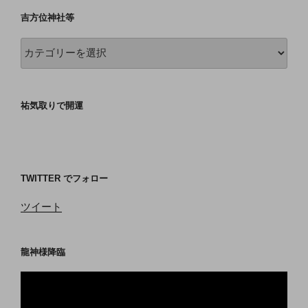
吉方位神社等
吉
方
位
神
祐気取りで開運
社
等
TWITTER でフォロー
ツイート
龍神様降臨
動
画