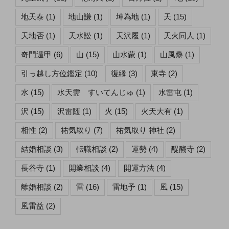
地天泰
(1)
地山謙
(1)
坤為地
(1)
天
(15)
天地否
(1)
天水訟
(1)
天沢履
(1)
天火同人
(1)
奇門遁甲
(6)
山
(15)
山水蒙
(1)
山風蠱
(1)
引っ越し方位鑑定
(10)
復縁
(3)
東寺
(2)
水
(15)
水天需 すいてんじゅ
(1)
水雷屯
(1)
沢
(15)
沢雷随
(1)
火
(15)
火天大有
(1)
相性
(2)
祐気取り
(7)
祐気取り 神社
(2)
結婚相談
(3)
転職相談
(2)
運勢
(4)
醍醐寺
(2)
長谷寺
(1)
開業相談
(4)
開運方法
(4)
離婚相談
(2)
雷
(16)
雷地予
(1)
風
(15)
風雷益
(2)