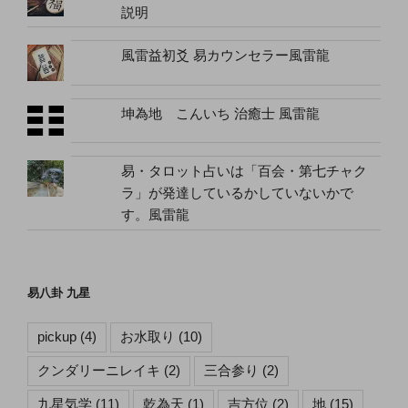
説明
風雷益初爻 易カウンセラー風雷龍
坤為地 こんいち 治癒士 風雷龍
易・タロット占いは「百会・第七チャク
ラ」が発達しているかしていないかで
す。風雷龍
易八卦 九星
pickup
(4)
お水取り
(10)
クンダリーニレイキ
(2)
三合参り
(2)
九星気学
(11)
乾為天
(1)
吉方位
(2)
地
(15)