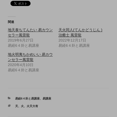
関連
地天泰ちてんたい 易カウン
天火同人(てんかどうじん )
セラー風雷龍
治癒士 風雷龍
2019年6月27日
2022年12月17日
易経6４卦と易講座
易経6４卦と易講座
地火明夷ちかめいい 易カウ
ンセラー風雷龍
2020年4月10日
易経6４卦と易講座
カ
易経6４卦と易講座
、
易講座
テ
タ
天
、
火
、
火天大有
ゴ
グ
リ
ー