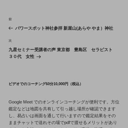
投
前
前
稿
の
パワースポット神社参拝 新屋山(あらや やま）神社
ナ
投
ビ
稿
次
次
ゲ
の
九星セミナー受講者の声 東京都 豊島区 セラピスト
投
ー
３０代 女性
稿
シ
ョ
ン
ビデオでのコーチング60分10,000円（税込）
Google Meet でのオンラインコーチングが便利です。方位
鑑定などは地図を共有して引っ越し場所が確認できます
し、易占いは画面を通して行いますので鑑定結果をその
ままチャットで送れその場でpdfで渡せるメリットがあり