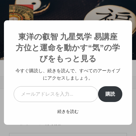
コ
ン
テ
ン
ツ
東洋の叡智 九星気学 易講座 方位と
東洋の叡智 九星気学 易講座
へ
運命を動かす“気”の学び
方位と運命を動かす“気”の学
ス
人生が変わる神社参拝
キ
びをもっと見る
ッ
メニュー
プ
今すぐ購読し、続きを読んで、すべてのアーカイブ
にアクセスしましょう。
メールアドレスを入力...
購読
投
2020年1月3日
投稿者:
治癒士 風雷龍
稿
火天大有(かてんたいゆう) 易カウ
続きを読む
日:
ンセラー風雷龍