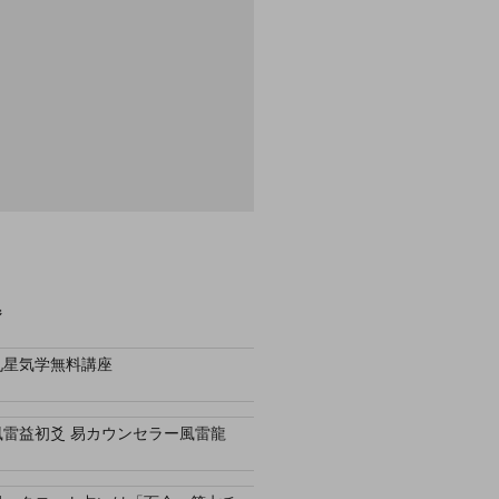
ジ
九星気学無料講座
風雷益初爻 易カウンセラー風雷龍