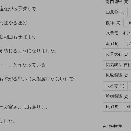
奇門遁甲
(6)
流ながら手探りで
山風蠱
(1)
ればやるほど
復縁
(3)
水天需 すい
動範囲もせばまり
沢
(15)
沢
え感じるようになりました。
火天大有
(1)
・・」とうたっている
祐気取り 神
転職相談
(2)
もすがる思い（大袈裟じゃない）で
長谷寺
(1)
離婚相談
(2)
一の宮さまにお参りし、
風
(15)
風
ました。
吉方位神社等