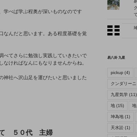
、学べば学ぶ程奥が深いものなのです
口なんだと思います。ある程度基礎を覚
調べてさらに勉強し実践していきたいで
易八卦 九星
しなければなんにもなりませんからね。
pickup
(4)
の神社へ沢山足を運びたいと思いました
クンダリーニ
九星気学
(11)
地
(15)
地
坤為地
(1)
天水訟
(1)
て ５０代 主婦