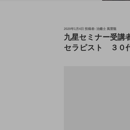
投
2020年1月4日
投稿者:
治癒士 風雷龍
稿
九星セミナー受講
日:
セラピスト ３０