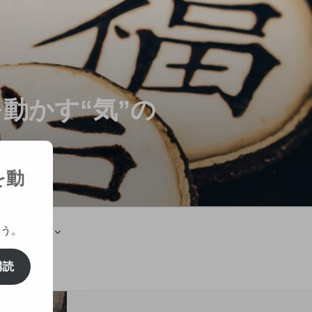
動かす“気”の
を動
ょう。
鑑定士紹介
購読