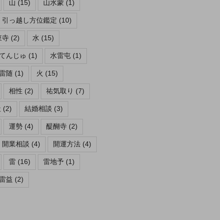
山
(15)
山水蒙
(1)
引っ越し方位鑑定
(10)
東寺
(2)
水
(15)
てんじゅ
(1)
水雷屯
(1)
雷随
(1)
火
(15)
相性
(2)
祐気取り
(7)
社
(2)
結婚相談
(3)
運勢
(4)
醍醐寺
(2)
開業相談
(4)
開運方法
(4)
雷
(16)
雷地予
(1)
雷益
(2)