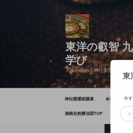
コ
ン
テ
ン
ツ
へ
東洋の叡智 九
ス
キ
学び
ッ
プ
人生が変わる神社参拝
東
今す
神社開運術講座
令和7年気学
メールアドレスを入力...
湘南自然療法院TOP