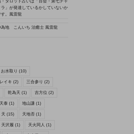
易・タロット占いは「百会・第七チャ
クラ」が発達しているかしていないか
です。風雷龍
坤為地 こんいち 治癒士 風雷龍
お水取り
(10)
レイキ
(2)
三合参り
(2)
乾為天
(1)
吉方位
(2)
天泰
(1)
地山謙
(1)
天
(15)
天地否
(1)
天沢履
(1)
天火同人
(1)