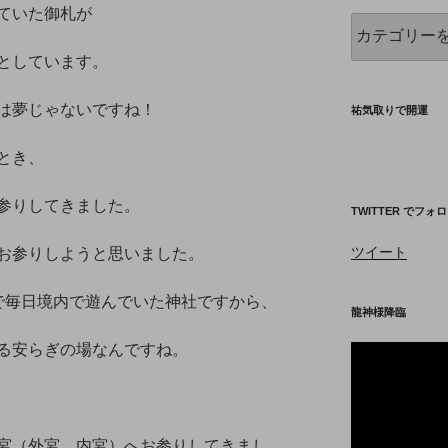
ていた御札が
吉
方
としています。
位
神
は夢じゃないですね！
社
祐気取りで開運
等
とき、
参りしてきました。
TWITTER でフォ
ツイート
お参りしようと思いました。
で毎日境内で遊んでいた神社ですから、
龍神様降臨
る安らぎの場なんですね。
動
画
プ
レ
ー
宮（外宮、内宮）へお参りしてきまし