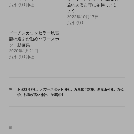
お水取り神社
益のあるお寺に参拝しまし
ょう
2022年10月17日
お水取り
イーチンカウンセラー風雷
龍の選ぶお勧めパワースポ
ット動画集
2020年1月21日
お水取り神社
カ
お水取り神社
、
パワースポット 神社
、
九星気学講座
、
新屋山神社
、
方位
テ
学
、
波動が高い神社
、
金運神社
ゴ
リ
ー
投
前
前
稿