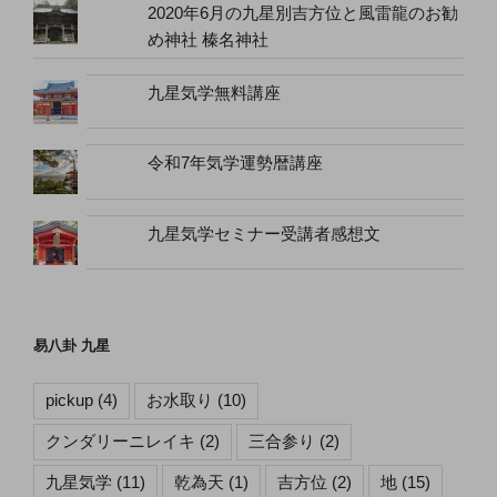
2020年6月の九星別吉方位と風雷龍のお勧
め神社 榛名神社
九星気学無料講座
令和7年気学運勢暦講座
九星気学セミナー受講者感想文
易八卦 九星
pickup
(4)
お水取り
(10)
クンダリーニレイキ
(2)
三合参り
(2)
九星気学
(11)
乾為天
(1)
吉方位
(2)
地
(15)