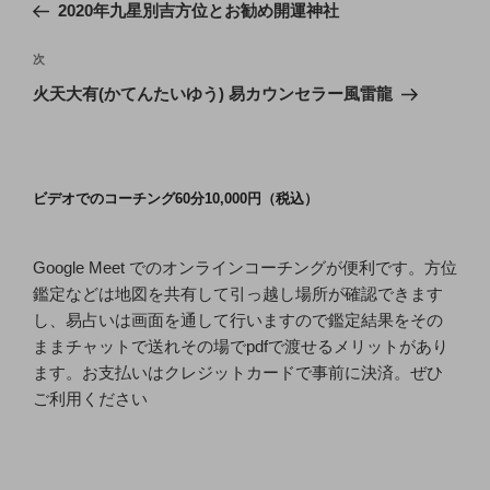
の
2020年九星別吉方位とお勧め開運神社
ナ
投
ビ
稿
次
次
ゲ
の
火天大有(かてんたいゆう) 易カウンセラー風雷龍
投
ー
稿
シ
ョ
ビデオでのコーチング60分10,000円（税込）
ン
Google Meet でのオンラインコーチングが便利です。方位
鑑定などは地図を共有して引っ越し場所が確認できます
し、易占いは画面を通して行いますので鑑定結果をその
ままチャットで送れその場でpdfで渡せるメリットがあり
ます。お支払いはクレジットカードで事前に決済。ぜひ
ご利用ください