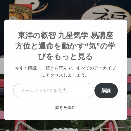
コ
ン
テ
ン
ツ
東洋の叡智 九星気学 易講座 方位と
東洋の叡智 九星気学 易講座
へ
運命を動かす“気”の学び
方位と運命を動かす“気”の学
ス
人生が変わる神社参拝
キ
びをもっと見る
ッ
メニュー
プ
今すぐ購読し、続きを読んで、すべてのアーカイブ
にアクセスしましょう。
メールアドレスを入力...
購読
続きを読む