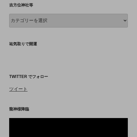
吉方位神社等
吉
方
位
神
祐気取りで開運
社
等
TWITTER でフォロー
ツイート
龍神様降臨
動
画
プ