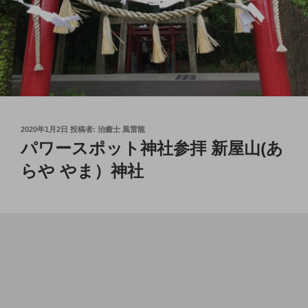
投
2020年1月2日
投稿者:
治癒士 風雷龍
稿
パワースポット神社参拝 新屋山(あ
日:
らや やま）神社