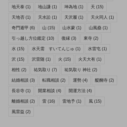
地天泰
(1)
地山謙
(1)
坤為地
(1)
天
(15)
天地否
(1)
天水訟
(1)
天沢履
(1)
天火同人
(1)
奇門遁甲
(6)
山
(15)
山水蒙
(1)
山風蠱
(1)
引っ越し方位鑑定
(10)
復縁
(3)
東寺
(2)
水
(15)
水天需 すいてんじゅ
(1)
水雷屯
(1)
沢
(15)
沢雷随
(1)
火
(15)
火天大有
(1)
相性
(2)
祐気取り
(7)
祐気取り 神社
(2)
結婚相談
(3)
転職相談
(2)
運勢
(4)
醍醐寺
(2)
長谷寺
(1)
開業相談
(4)
開運方法
(4)
離婚相談
(2)
雷
(16)
雷地予
(1)
風
(15)
風雷益
(2)