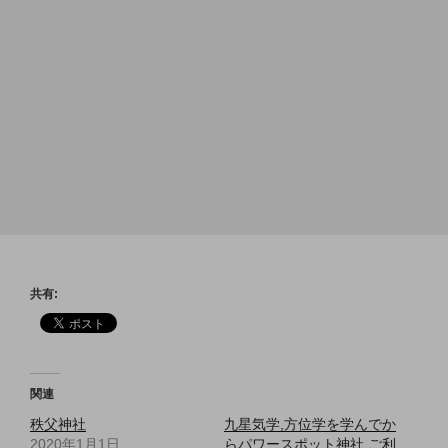
共有:
関連
秩父神社
九星気学,方位学を学んでか
2020年1月1日
らパワースポット神社,ご利