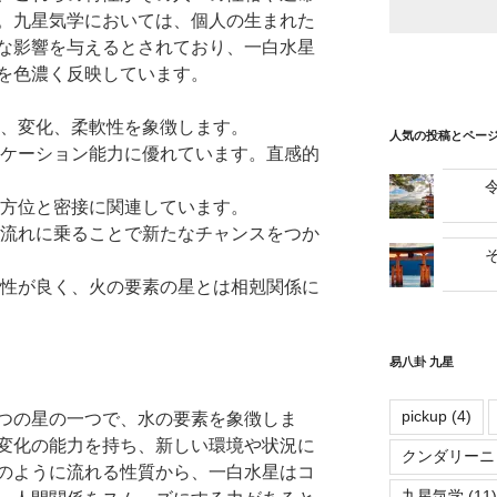
。九星気学においては、個人の生まれた
な影響を与えるとされており、一白水星
を色濃く反映しています。
、変化、柔軟性を象徴します。
人気の投稿とペー
ケーション能力に優れています。直感的
方位と密接に関連しています。
流れに乗ることで新たなチャンスをつか
性が良く、火の要素の星とは相剋関係に
易八卦 九星
pickup
(4)
つの星の一つで、水の要素を象徴しま
変化の能力を持ち、新しい環境や状況に
クンダリーニ
のように流れる性質から、一白水星はコ
九星気学
(11)