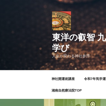
コ
ン
テ
ン
ツ
へ
東洋の叡智 九
ス
キ
学び
ッ
プ
人生が変わる神社参拝
神社開運術講座
令和7年気学
湘南自然療法院TOP