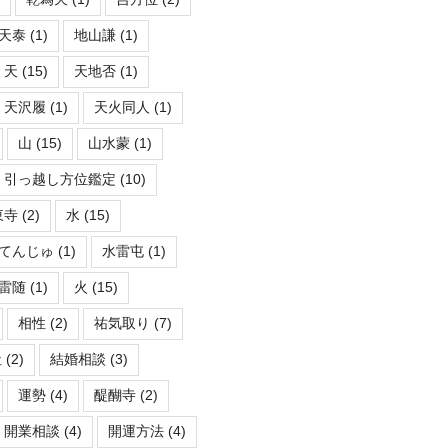
天泰
(1)
地山謙
(1)
天
(15)
天地否
(1)
天沢履
(1)
天火同人
(1)
山
(15)
山水蒙
(1)
引っ越し方位鑑定
(10)
東寺
(2)
水
(15)
てんじゅ
(1)
水雷屯
(1)
雷随
(1)
火
(15)
相性
(2)
祐気取り
(7)
社
(2)
結婚相談
(3)
運勢
(4)
醍醐寺
(2)
開業相談
(4)
開運方法
(4)