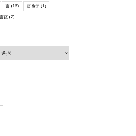
雷
(16)
雷地予
(1)
雷益
(2)
ロー