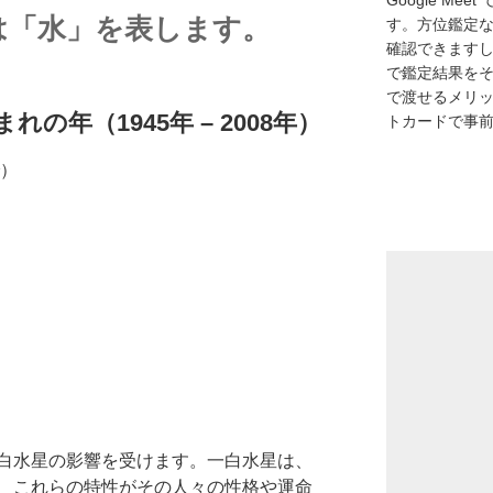
Google M
は「水」を表します。
す。方位鑑定
確認できます
で鑑定結果をそ
で渡せるメリ
の年（1945年 – 2008年）
トカードで事
で）
白水星の影響を受けます。一白水星は、
、これらの特性がその人々の性格や運命