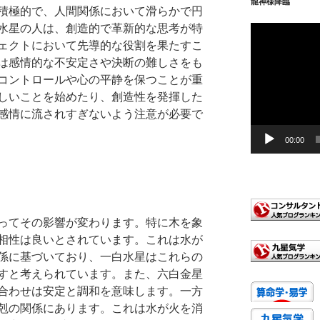
龍神様降臨
積極的で、人間関係において滑らかで円
水星の人は、創造的で革新的な思考が特
動
ェクトにおいて先導的な役割を果たすこ
画
プ
は感情的な不安定さや決断の難しさをも
レ
コントロールや心の平静を保つことが重
ー
しいことを始めたり、創造性を発揮した
ヤ
感情に流されすぎないよう注意が必要で
ー
00:00
ってその影響が変わります。特に木を象
相性は良いとされています。これは水が
係に基づいており、一白水星はこれらの
すと考えられています。また、六白金星
合わせは安定と調和を意味します。一方
剋の関係にあります。これは水が火を消