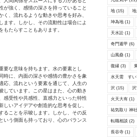
、人間関係をスムーズにする力があると
性が強く、感情の深さを持っていること
地
(15)
地
かく、流れるような動きや思考を好み、
坤為地
(1)
します。しかし、その流動性は場合によ
をもたらすこともあります。
天水訟
(1)
奇門遁甲
(6)
山風蠱
(1)
復縁
(3)
重要な意味を持ちます。水の要素とし
同時に、内面の深さや感情の豊かさを象
水天需 すい
適応、流れという要素を通じて、人生の
沢
(15)
沢
唆しています。この星はまた、心の動き
、感受性や共感性、直感力といった特性
火天大有
(1)
新しいアイデアや創造的な思考を促し、
祐気取り 神
することを示唆します。しかし、その反
という側面も持っており、心のバランス
転職相談
(2)
長谷寺
(1)