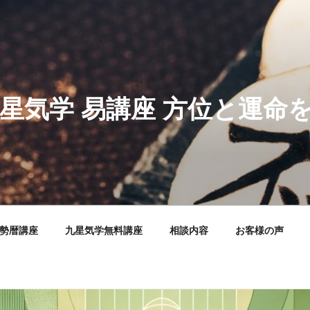
星気学 易講座 方位と運命を
運勢暦講座
九星気学無料講座
相談内容
お客様の声