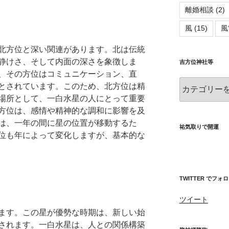
離婚相談
(2)
風
(15)
風
北方位と深い関連があります。北は伝統
静けさ、そして内面の深さを象徴しま
吉方位神社等
、その方位はコミュニケーション、直
吉
とされています。このため、北方位は精
方
場所として、一白水星の人にとって重要
位
方位は、感情や精神的な調和に影響を及
神
は、一年の間に星の位置が移動するた
社
祐気取りで開運
位も年によって変化しますが、基本的な
等
TWITTER でフォ
ツイート
ます。この星が優勢な時期は、新しい始
されます。一白水星は、人との関係構築