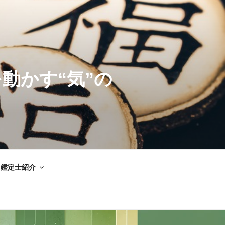
動かす“気”の
鑑定士紹介