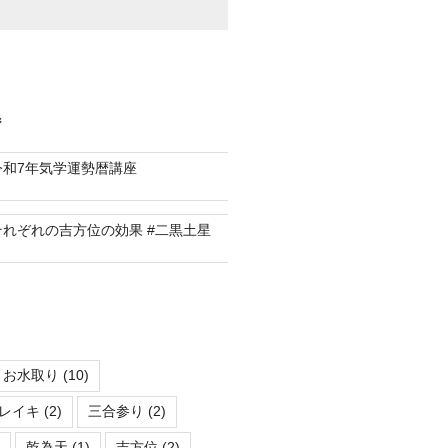
ジ
令和7年気学運勢暦講座
それぞれの吉方位の効果 #二黒土星
お水取り
(10)
レイキ
(2)
三合参り
(2)
乾為天
(1)
吉方位
(2)