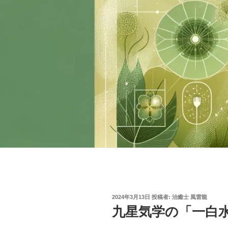
投
2024年3月13日
投稿者:
治癒士 風雷龍
稿
九星気学の「一白
日: