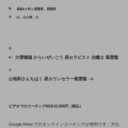
カ
易経6４卦と易講座
、
易講座
テ
タ
山
、
山火賁
、
火
ゴ
グ
リ
ー
投
前
前
稿
の
火雷噬嗑 からいぜいごう 易セラピスト 治癒士 風雷龍
ナ
投
ビ
稿
次
次
ゲ
の
山地剥さんちはく 易カウンセラー風雷龍
投
ー
稿
シ
ョ
ビデオでのコーチング60分10,000円（税込）
ン
Google Meet でのオンラインコーチングが便利です。方位