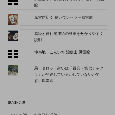
龍
風雷益初爻 易カウンセラー風雷龍
易経と神社開運術の詳細を分かりやすく
説明
坤為地 こんいち 治癒士 風雷龍
易・タロット占いは「百会・第七チャク
ラ」が発達しているかしていないかで
す。風雷龍
易八卦 九星
pickup
(4)
お水取り
(10)