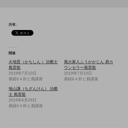
共有:
関連
火地晋（かちしん ）治癒士
風火家人ふうかかじん 易カ
風雷龍
ウンセラー風雷龍
2019年7月10日
2019年7月10日
易経6４卦と易講座
易経6４卦と易講座
地山謙（ちざんけん） 治癒
士 風雷龍
2019年6月29日
易経6４卦と易講座