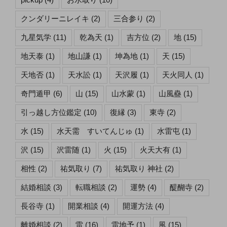
クンダリーニレイキ
(2)
三合参り
(2)
九星気学
(11)
乾為天
(1)
吉方位
(2)
地
(15)
地天泰
(1)
地山謙
(1)
坤為地
(1)
天
(15)
天地否
(1)
天水訟
(1)
天沢履
(1)
天火同人
(1)
奇門遁甲
(6)
山
(15)
山水蒙
(1)
山風蠱
(1)
引っ越し方位鑑定
(10)
復縁
(3)
東寺
(2)
水
(15)
水天需 すいてんじゅ
(1)
水雷屯
(1)
沢
(15)
沢雷随
(1)
火
(15)
火天大有
(1)
相性
(2)
祐気取り
(7)
祐気取り 神社
(2)
結婚相談
(3)
転職相談
(2)
運勢
(4)
醍醐寺
(2)
長谷寺
(1)
開業相談
(4)
開運方法
(4)
離婚相談
(2)
雷
(16)
雷地予
(1)
風
(15)