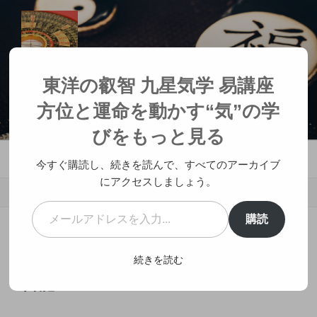
コ
ン
テ
ン
ツ
東洋の叡智 九星気学 易講座 方位と
東洋の叡智 九星気学 易講座
へ
運命を動かす“気”の学び
方位と運命を動かす“気”の学
ス
人生が変わる神社参拝
キ
びをもっと見る
ッ
メニュー
プ
今すぐ購読し、続きを読んで、すべてのアーカイブ
にアクセスしましょう。
メールアドレスを入力...
購読
投
2019年7月5日
投稿者:
治癒士 風雷龍
稿
山火賁さんかひ 易カウンセラー風
続きを読む
日:
雷龍