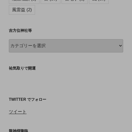
風雷益
(2)
吉方位神社等
吉
方
位
神
祐気取りで開運
社
等
TWITTER でフォロー
ツイート
龍神様降臨