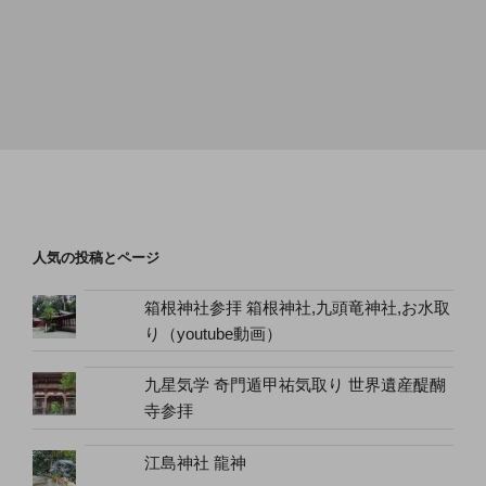
人気の投稿とページ
箱根神社参拝 箱根神社,九頭竜神社,お水取
り（youtube動画）
九星気学 奇門遁甲祐気取り 世界遺産醍醐
寺参拝
江島神社 龍神