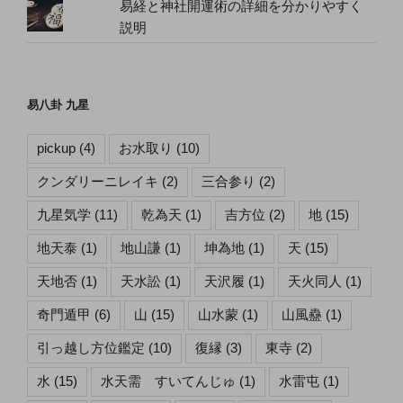
易経と神社開運術の詳細を分かりやすく
説明
易八卦 九星
pickup
(4)
お水取り
(10)
クンダリーニレイキ
(2)
三合参り
(2)
九星気学
(11)
乾為天
(1)
吉方位
(2)
地
(15)
地天泰
(1)
地山謙
(1)
坤為地
(1)
天
(15)
天地否
(1)
天水訟
(1)
天沢履
(1)
天火同人
(1)
奇門遁甲
(6)
山
(15)
山水蒙
(1)
山風蠱
(1)
引っ越し方位鑑定
(10)
復縁
(3)
東寺
(2)
水
(15)
水天需 すいてんじゅ
(1)
水雷屯
(1)