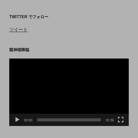
TWITTER でフォロー
ツイート
龍神様降臨
動
画
プ
レ
ー
ヤ
ー
00:00
01:36