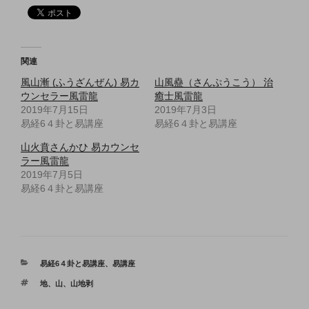
関連
風山漸 (ふうざんぜん) 易カ
山風蠱（さんぷうこう） 治
ウンセラー風雷龍
癒士風雷龍
2019年7月15日
2019年7月3日
易経6４卦と易講座
易経6４卦と易講座
山火賁さんかひ 易カウンセ
ラー風雷龍
2019年7月5日
易経6４卦と易講座
カ
易経6４卦と易講座
、
易講座
テ
タ
地
、
山
、
山地剥
ゴ
グ
リ