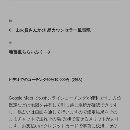
ー
投
前
前
稿
の
山火賁さんかひ 易カウンセラー風雷龍
ナ
投
ビ
稿
次
次
ゲ
の
地雷復ちらいふく
投
ー
稿
シ
ョ
ビデオでのコーチング60分10,000円（税込）
ン
Google Meet でのオンラインコーチングが便利です。方位
鑑定などは地図を共有して引っ越し場所が確認できます
し、易占いは画面を通して行いますので鑑定結果をその
ままチャットで送れその場でpdfで渡せるメリットがあり
ます。お支払いはクレジットカードで事前に決済。ぜひ