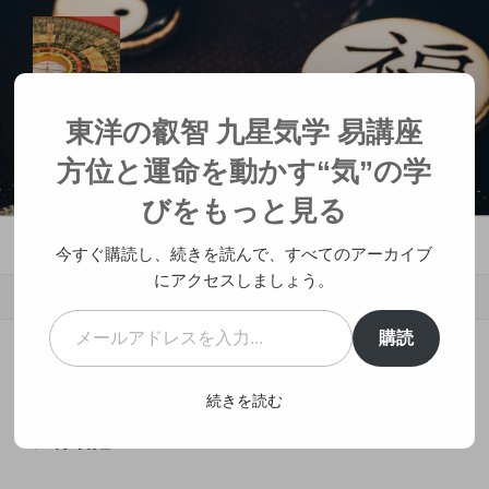
コ
ン
テ
ン
ツ
東洋の叡智 九星気学 易講座 方位と
東洋の叡智 九星気学 易講座
へ
運命を動かす“気”の学び
方位と運命を動かす“気”の学
ス
人生が変わる神社参拝
キ
びをもっと見る
ッ
メニュー
プ
今すぐ購読し、続きを読んで、すべてのアーカイブ
にアクセスしましょう。
メールアドレスを入力...
購読
投
2019年7月5日
投稿者:
治癒士 風雷龍
稿
山地剥さんちはく 易カウンセラー
続きを読む
日:
風雷龍