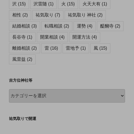
沢
(15)
沢雷随
(1)
火
(15)
火天大有
(1)
相性
(2)
祐気取り
(7)
祐気取り 神社
(2)
結婚相談
(3)
転職相談
(2)
運勢
(4)
醍醐寺
(2)
長谷寺
(1)
開業相談
(4)
開運方法
(4)
離婚相談
(2)
雷
(16)
雷地予
(1)
風
(15)
風雷益
(2)
吉方位神社等
吉
方
位
神
祐気取りで開運
社
等