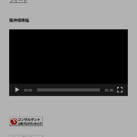
ツイート
龍神様降臨
動
画
プ
レ
ー
ヤ
ー
00:00
01:36