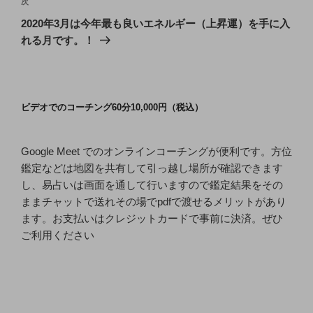
ゲ
次
次
の
ー
2020年3月は今年最も良いエネルギー（上昇運）を手に入
投
シ
れる月です。！
稿
ョ
ン
ビデオでのコーチング60分10,000円（税込）
Google Meet でのオンラインコーチングが便利です。方位
鑑定などは地図を共有して引っ越し場所が確認できます
し、易占いは画面を通して行いますので鑑定結果をその
ままチャットで送れその場でpdfで渡せるメリットがあり
ます。お支払いはクレジットカードで事前に決済。ぜひ
ご利用ください