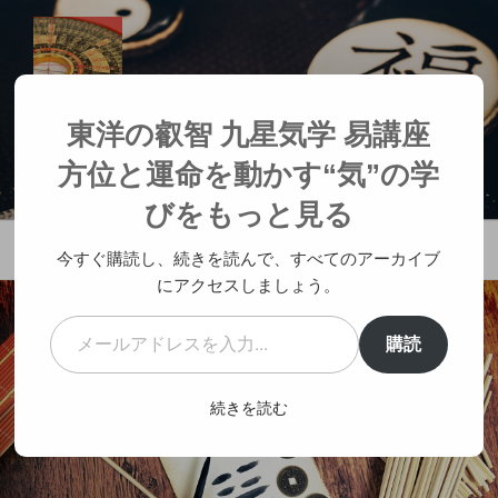
コ
ン
テ
ン
ツ
東洋の叡智 九星気学 易講座 方位と
東洋の叡智 九星気学 易講座
へ
運命を動かす“気”の学び
方位と運命を動かす“気”の学
ス
人生が変わる神社参拝
キ
びをもっと見る
ッ
メニュー
プ
今すぐ購読し、続きを読んで、すべてのアーカイブ
にアクセスしましょう。
メールアドレスを入力...
購読
続きを読む