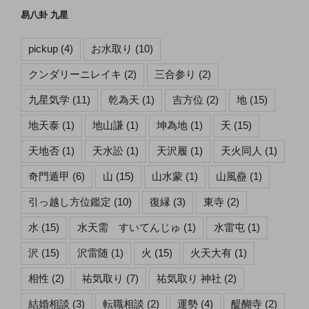
易八卦 九星
pickup
(4)
お水取り
(10)
クンダリーニレイキ
(2)
三合参り
(2)
九星気学
(11)
乾為天
(1)
吉方位
(2)
地
(15)
地天泰
(1)
地山謙
(1)
坤為地
(1)
天
(15)
天地否
(1)
天水訟
(1)
天沢履
(1)
天火同人
(1)
奇門遁甲
(6)
山
(15)
山水蒙
(1)
山風蠱
(1)
引っ越し方位鑑定
(10)
復縁
(3)
東寺
(2)
水
(15)
水天需 すいてんじゅ
(1)
水雷屯
(1)
沢
(15)
沢雷随
(1)
火
(15)
火天大有
(1)
相性
(2)
祐気取り
(7)
祐気取り 神社
(2)
結婚相談
(3)
転職相談
(2)
運勢
(4)
醍醐寺
(2)