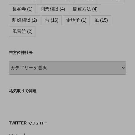
長谷寺
(1)
開業相談
(4)
開運方法
(4)
離婚相談
(2)
雷
(16)
雷地予
(1)
風
(15)
風雷益
(2)
吉方位神社等
吉
方
位
神
祐気取りで開運
社
等
TWITTER でフォロー