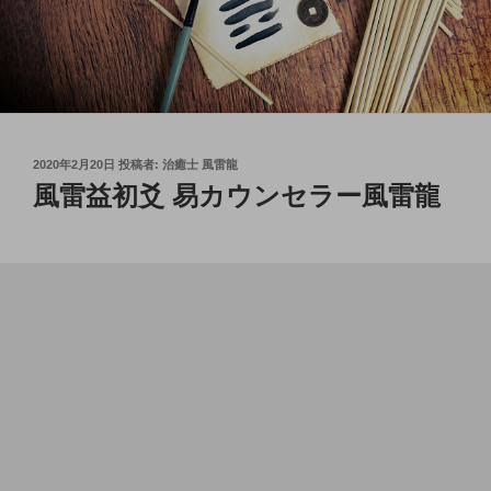
投
2020年2月20日
投稿者:
治癒士 風雷龍
稿
風雷益初爻 易カウンセラー風雷龍
日: