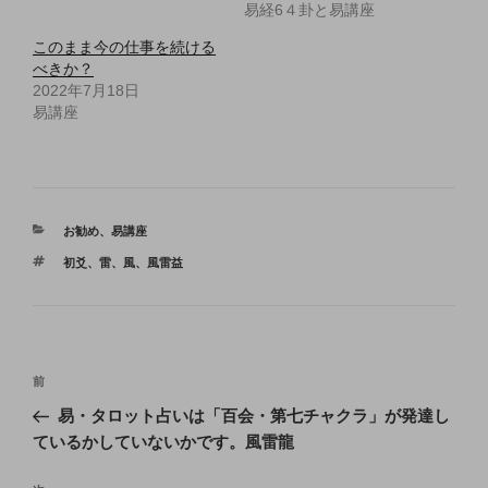
易経6４卦と易講座
このまま今の仕事を続ける
べきか？
2022年7月18日
易講座
カ
お勧め
、
易講座
テ
タ
初爻
、
雷
、
風
、
風雷益
ゴ
グ
リ
ー
投
前
前
稿
の
易・タロット占いは「百会・第七チャクラ」が発達し
ナ
投
ているかしていないかです。風雷龍
ビ
稿