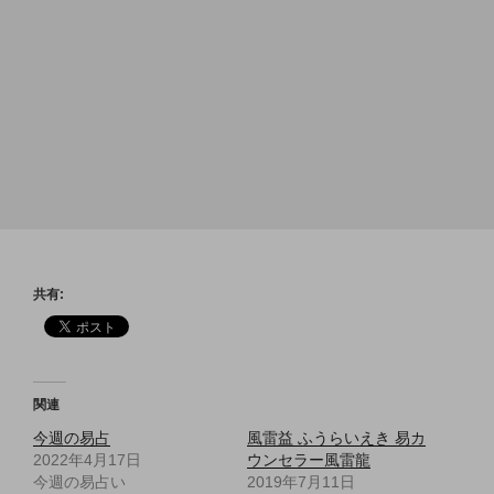
共有:
関連
今週の易占
風雷益 ふうらいえき 易カ
2022年4月17日
ウンセラー風雷龍
今週の易占い
2019年7月11日