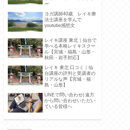
ー
ヨガ講師40歳 レイキ療
法士講座を学んで
youtube感想文
レイキ講座 東北｜仙台で
学べる本格レイキスクー
ル【宮城・福島・山形・
秋田・岩手対応】
レイキ 東北 口コミ｜仙
台講座の評判と受講者の
リアルな声【宮城・福
島・山形】
LINEで問い合わせ| 遠方
から問い合わせいただい
ている皆様へ