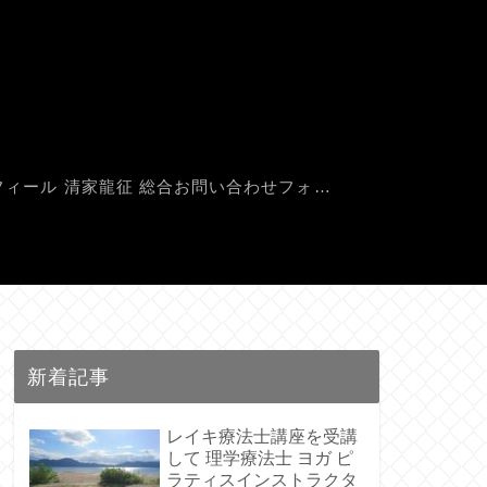
フィール 清家龍征
総合お問い合わせフォーム
新着記事
レイキ療法士講座を受講
して 理学療法士 ヨガ ピ
ラティスインストラクタ