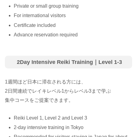
Private or small group training
For international visitors
Certificate included
Advance reservation required
2Day Intensive Reiki Training｜Level 1-3
1週間ほど日本に滞在される方には、
2日間連続でレイキレベル1からレベル3まで学ぶ
集中コースをご提案できます。
Reiki Level 1, Level 2 and Level 3
2-day intensive training in Tokyo
Recommended for visitors staying in Japan for about