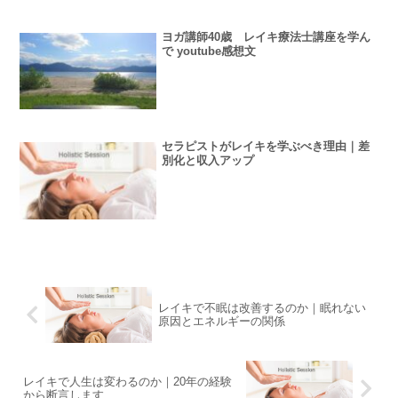
ヨガ講師40歳 レイキ療法士講座を学ん
で youtube感想文
セラピストがレイキを学ぶべき理由｜差
別化と収入アップ
レイキで不眠は改善するのか｜眠れない
原因とエネルギーの関係
レイキで人生は変わるのか｜20年の経験
から断言します