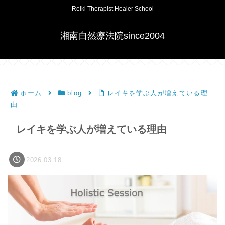
Reiki Therapist Healer School
湘南自然療法院since2004
ホーム
blog
レイキを学ぶ人が増えている理
由
レイキを学ぶ人が増えている理由
2026.03.18