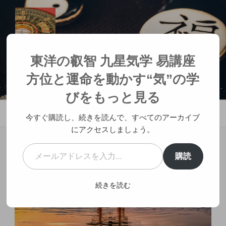
コ
ン
テ
ン
ツ
東洋の叡智 九星気学 易講座 方位と
東洋の叡智 九星気学 易講座
へ
運命を動かす“気”の学び
方位と運命を動かす“気”の学
ス
人生が変わる神社参拝
キ
びをもっと見る
ッ
メニュー
プ
今すぐ購読し、続きを読んで、すべてのアーカイブ
にアクセスしましょう。
メールアドレスを入力...
購読
続きを読む