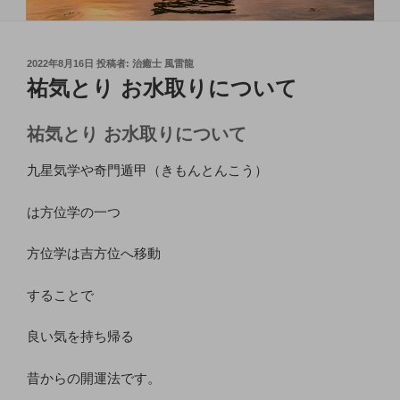
投
2022年8月16日
投稿者:
治癒士 風雷龍
稿
祐気とり お水取りについて
日:
祐気とり お水取りについて
九星気学や奇門遁甲（きもんとんこう）
は方位学の一つ
方位学は吉方位へ移動
することで
良い気を持ち帰る
昔からの開運法です。