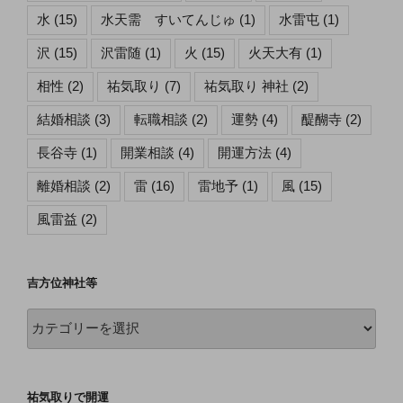
水
(15)
水天需 すいてんじゅ
(1)
水雷屯
(1)
沢
(15)
沢雷随
(1)
火
(15)
火天大有
(1)
相性
(2)
祐気取り
(7)
祐気取り 神社
(2)
結婚相談
(3)
転職相談
(2)
運勢
(4)
醍醐寺
(2)
長谷寺
(1)
開業相談
(4)
開運方法
(4)
離婚相談
(2)
雷
(16)
雷地予
(1)
風
(15)
風雷益
(2)
吉方位神社等
吉
方
位
神
祐気取りで開運