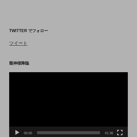
社
等
TWITTER でフォロー
ツイート
龍神様降臨
動
画
プ
レ
ー
ヤ
ー
00:00
01:36