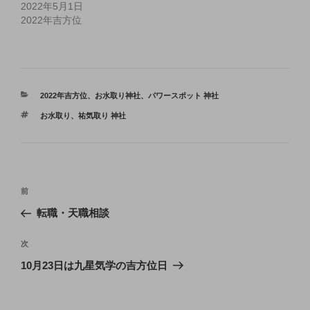
2022年5月1日
2022年吉方位
カ
2022年吉方位
、
お水取り神社
、
パワースポット 神社
テ
タ
お水取り
、
祐気取り 神社
ゴ
グ
リ
ー
投
前
前
稿
の
転職・天職相談
ナ
投
ビ
稿
次
次
ゲ
の
10月23日は九星気学の吉方位日
投
ー
稿
シ