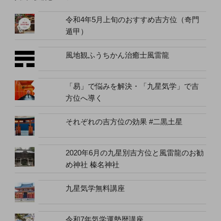
令和4年5月上旬のおすすめ吉方位（奇門
遁甲）
風地観ふうちかん治癒士風雷龍
「易」で悩みを解決・「九星気学」で吉
方位へ導く
それぞれの吉方位の効果 #二黒土星
2020年6月の九星別吉方位と風雷龍のお勧
め神社 榛名神社
九星気学無料講座
令和7年気学運勢暦講座