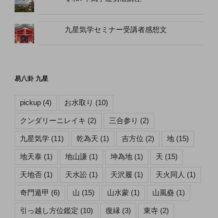
九星気学セミナー受講者感想文
易八卦 九星
pickup
(4)
お水取り
(10)
クンダリーニレイキ
(2)
三合参り
(2)
九星気学
(11)
乾為天
(1)
吉方位
(2)
地
(15)
地天泰
(1)
地山謙
(1)
坤為地
(1)
天
(15)
天地否
(1)
天水訟
(1)
天沢履
(1)
天火同人
(1)
奇門遁甲
(6)
山
(15)
山水蒙
(1)
山風蠱
(1)
引っ越し方位鑑定
(10)
復縁
(3)
東寺
(2)