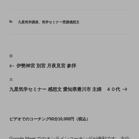
カ
九星気学講座
、
気学セミナー受講感想文
テ
ゴ
リ
ー
投
前
前
稿
の
伊勢神宮 別宮 月夜見宮 参拝
ナ
投
ビ
稿
次
次
ゲ
の
九星気学セミナー 感想文 愛知県豊川市 主婦 ４０代
投
ー
稿
シ
ョ
ビデオでのコーチング60分10,000円（税込）
ン
Google Meet でのオンラインコーチングが便利です。方位