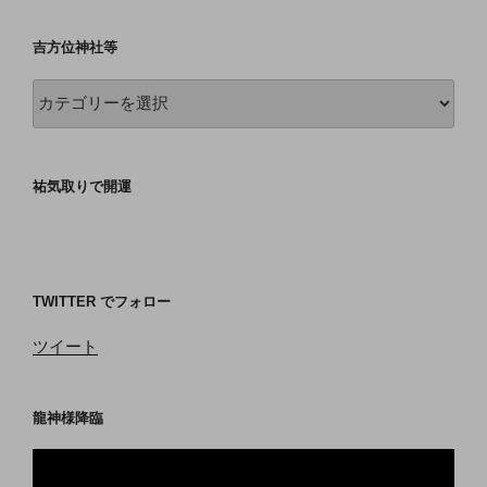
吉方位神社等
吉
方
位
神
祐気取りで開運
社
等
TWITTER でフォロー
ツイート
龍神様降臨
動
画