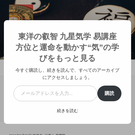
コ
ン
テ
ン
ツ
東洋の叡智 九星気学 易講座 方位と
東洋の叡智 九星気学 易講座
へ
運命を動かす“気”の学び
方位と運命を動かす“気”の学
ス
人生が変わる神社参拝
キ
びをもっと見る
ッ
メニュー
プ
今すぐ購読し、続きを読んで、すべてのアーカイブ
にアクセスしましょう。
メールアドレスを入力...
購読
続きを読む