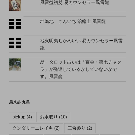
風雷益初爻 易カウンセラー風雷龍
坤為地 こんいち 治癒士 風雷龍
地火明夷ちかめいい 易カウンセラー風雷
龍
易・タロット占いは「百会・第七チャク
ラ」が発達しているかしていないかで
す。風雷龍
易八卦 九星
pickup
(4)
お水取り
(10)
クンダリーニレイキ
(2)
三合参り
(2)