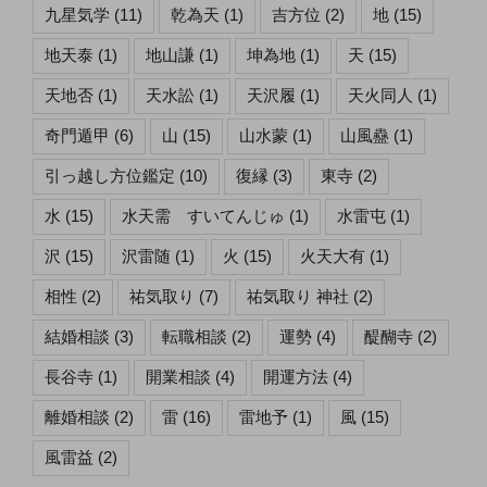
九星気学
(11)
乾為天
(1)
吉方位
(2)
地
(15)
地天泰
(1)
地山謙
(1)
坤為地
(1)
天
(15)
天地否
(1)
天水訟
(1)
天沢履
(1)
天火同人
(1)
奇門遁甲
(6)
山
(15)
山水蒙
(1)
山風蠱
(1)
引っ越し方位鑑定
(10)
復縁
(3)
東寺
(2)
水
(15)
水天需 すいてんじゅ
(1)
水雷屯
(1)
沢
(15)
沢雷随
(1)
火
(15)
火天大有
(1)
相性
(2)
祐気取り
(7)
祐気取り 神社
(2)
結婚相談
(3)
転職相談
(2)
運勢
(4)
醍醐寺
(2)
長谷寺
(1)
開業相談
(4)
開運方法
(4)
離婚相談
(2)
雷
(16)
雷地予
(1)
風
(15)
風雷益
(2)