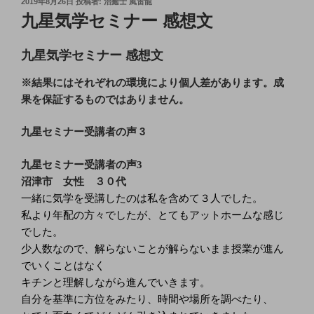
投
2019年8月26日
投稿者:
治癒士 風雷龍
稿
九星気学セミナー 感想文
日:
九星気学セミナー 感想文
※結果にはそれぞれの環境により個人差があります。成
果を保証するものではありません。
九星セミナー受講者の声 3
九星セミナー受講者の声3
沼津市 女性 ３０代
一緒に気学を受講したのは私を含めて３人でした。
私より年配の方々でしたが、とてもアットホームな感じ
でした。
少人数なので、解らないことが解らないまま授業が進ん
でいくことはなく
キチンと理解しながら進んでいきます。
自分を基準に方位をみたり、時間や場所を調べたり、