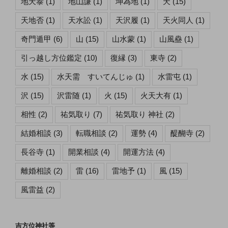
地天泰
(1)
地山謙
(1)
坤為地
(1)
天
(15)
天地否
(1)
天水訟
(1)
天沢履
(1)
天火同人
(1)
奇門遁甲
(6)
山
(15)
山水蒙
(1)
山風蠱
(1)
引っ越し方位鑑定
(10)
復縁
(3)
東寺
(2)
水
(15)
水天需 すいてんじゅ
(1)
水雷屯
(1)
沢
(15)
沢雷随
(1)
火
(15)
火天大有
(1)
相性
(2)
祐気取り
(7)
祐気取り 神社
(2)
結婚相談
(3)
転職相談
(2)
運勢
(4)
醍醐寺
(2)
長谷寺
(1)
開業相談
(4)
開運方法
(4)
離婚相談
(2)
雷
(16)
雷地予
(1)
風
(15)
風雷益
(2)
吉方位神社等