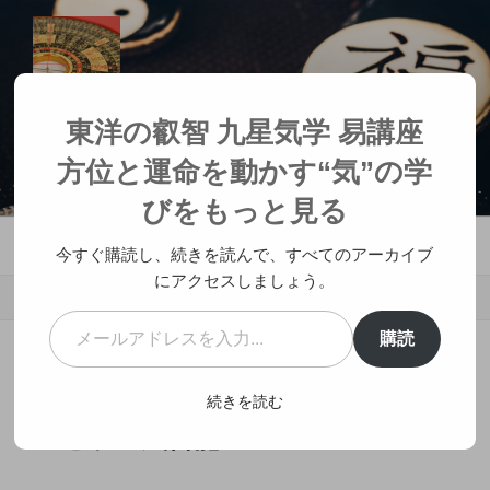
コ
ン
テ
ン
ツ
東洋の叡智 九星気学 易講座 方位と
東洋の叡智 九星気学 易講座
へ
運命を動かす“気”の学び
方位と運命を動かす“気”の学
ス
人生が変わる神社参拝
キ
びをもっと見る
ッ
メニュー
プ
今すぐ購読し、続きを読んで、すべてのアーカイブ
にアクセスしましょう。
メールアドレスを入力...
購読
投
2019年7月16日
投稿者:
治癒士 風雷龍
稿
雷山小過 らいざんしょうか 易カウ
続きを読む
日:
ンセラー風雷龍