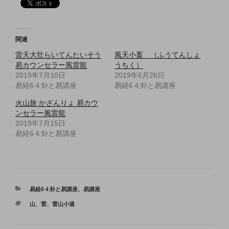
関連
雷天大壮らいてんたいそう
風天小畜 （ふうてんしょ
易カウンセラー風雷龍
うちく）
2019年7月10日
2019年6月26日
易経6４卦と易講座
易経6４卦と易講座
火山旅 かざんりょ 易カウ
ンセラー風雷龍
2019年7月15日
易経6４卦と易講座
カ
易経6４卦と易講座
、
易講座
テ
タ
山
、
雷
、
雷山小過
ゴ
グ
リ
ー