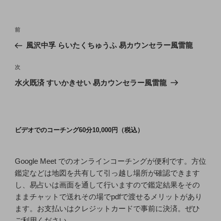
投
前
前
稿
の
風沢中孚 らいたくちゅうふ 易カウンセラー風雷龍
ナ
投
ビ
稿
次
次
ゲ
の
水火既済 すいかきせい 易カウンセラー風雷龍
投
ー
稿
シ
ョ
ビデオでのコーチング60分10,000円（税込）
ン
Google Meet でのオンラインコーチングが便利です。方位
鑑定などは地図を共有して引っ越し場所が確認できます
し、易占いは画面を通して行いますので鑑定結果をその
ままチャットで送れその場でpdfで渡せるメリットがあり
ます。お支払いはクレジットカードで事前に決済。ぜひ
ご利用ください