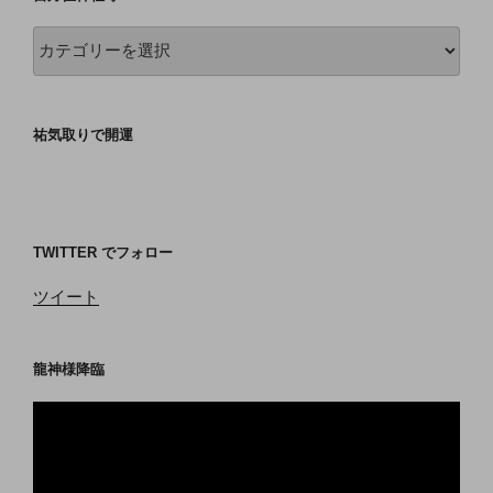
吉
方
位
神
祐気取りで開運
社
等
TWITTER でフォロー
ツイート
龍神様降臨
動
画
プ
レ