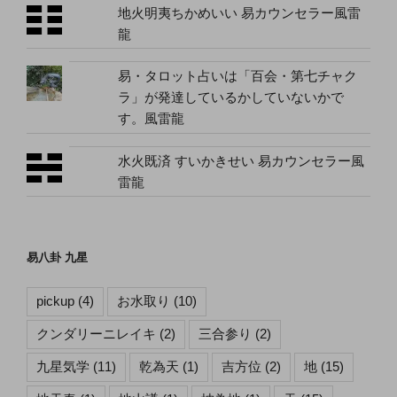
地火明夷ちかめいい 易カウンセラー風雷
龍
易・タロット占いは「百会・第七チャク
ラ」が発達しているかしていないかで
す。風雷龍
水火既済 すいかきせい 易カウンセラー風
雷龍
易八卦 九星
pickup
(4)
お水取り
(10)
クンダリーニレイキ
(2)
三合参り
(2)
九星気学
(11)
乾為天
(1)
吉方位
(2)
地
(15)