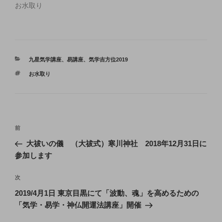
お水取り
カ
九星気学講座
、
易講座
、
気学吉方位2019
テ
タ
お水取り
ゴ
グ
リ
ー
投
前
前
稿
の
大祓いの儀 （大祓式）寒川神社 2018年12月31日に
ナ
投
参加します
ビ
稿
ゲ
次
次
の
ー
2019/4月1日 東京目黒にて「波動、魂」を高めるための
投
シ
「気学・易学・神仏開運法講座」開催
稿
ョ