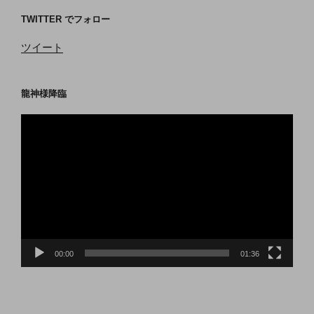
TWITTER でフォロー
ツイート
龍神様降臨
動
画
プ
レ
ー
ヤ
ー
00:00
01:36