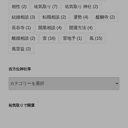
相性
(2)
祐気取り
(7)
祐気取り 神社
(2)
結婚相談
(3)
転職相談
(2)
運勢
(4)
醍醐寺
(2)
長谷寺
(1)
開業相談
(4)
開運方法
(4)
離婚相談
(2)
雷
(16)
雷地予
(1)
風
(15)
風雷益
(2)
吉方位神社等
吉
方
位
神
祐気取りで開運
社
等