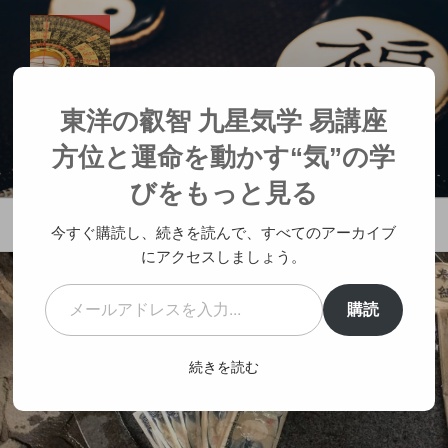
コ
ン
テ
ン
ツ
東洋の叡智 九星気学 易講座 方位と
東洋の叡智 九星気学 易講座
へ
運命を動かす“気”の学び
方位と運命を動かす“気”の学
ス
人生が変わる神社参拝
キ
びをもっと見る
ッ
メニュー
プ
今すぐ購読し、続きを読んで、すべてのアーカイブ
にアクセスしましょう。
メールアドレスを入力...
購読
続きを読む