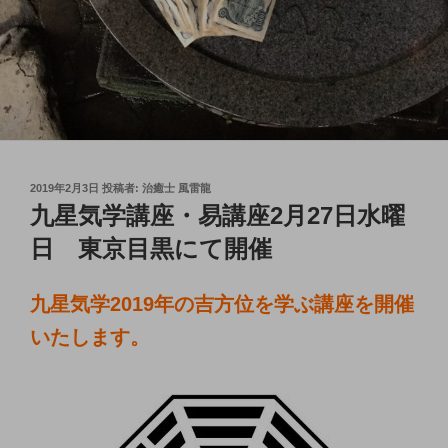
投
2019年2月3日
投稿者:
治癒士 風雷龍
稿
九星気学講座・易講座2月27日水曜
日:
日 東京目黒にて開催
九星気学2019年の吉方位を学ぶ講座を開催
いたします。