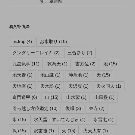
す。風雷龍
易八卦 九星
pickup
(4)
お水取り
(10)
クンダリーニレイキ
(2)
三合参り
(2)
九星気学
(11)
乾為天
(1)
吉方位
(2)
地
(15)
地天泰
(1)
地山謙
(1)
坤為地
(1)
天
(15)
天地否
(1)
天水訟
(1)
天沢履
(1)
天火同人
(1)
奇門遁甲
(6)
山
(15)
山水蒙
(1)
山風蠱
(1)
引っ越し方位鑑定
(10)
復縁
(3)
東寺
(2)
水
(15)
水天需 すいてんじゅ
(1)
水雷屯
(1)
沢
(15)
沢雷随
(1)
火
(15)
火天大有
(1)