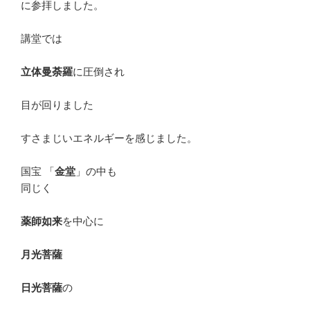
に参拝しました。
講堂では
立体曼荼羅
に圧倒され
目が回りました
すさまじいエネルギーを感じました。
国宝 「
金堂
」の中も
同じく
薬師如来
を中心に
月光菩薩
日光菩薩
の