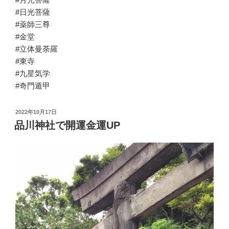
#日光菩薩
#薬師三尊
#金堂
#立体曼荼羅
#東寺
#九星気学
#奇門遁甲
投
2022年10月17日
稿
品川神社で開運金運UP
日: