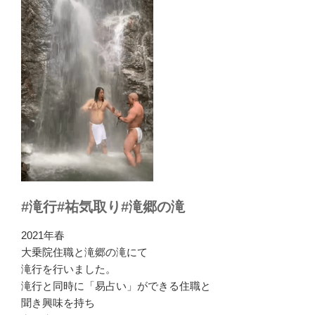
#滝行#祐気取り#滝郷の滝
2021年春
大乗院住職と滝郷の滝にて
滝行を行いました。
滝行と同時に「易占い」ができる住職と
聞き興味を持ち