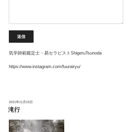
送信
気学師範鑑定士・易セラピストShigeruTsunoda
https://www.instagram.com/fuurairyu/
投
2021年11月15日
稿
滝行
日: