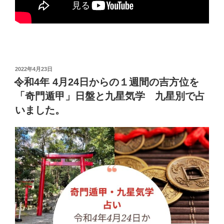
投
2022年4月23日
稿
令和4年 4月24日からの１週間の吉方位を
日:
「奇門遁甲」日盤と九星気学 九星別で占
いました。