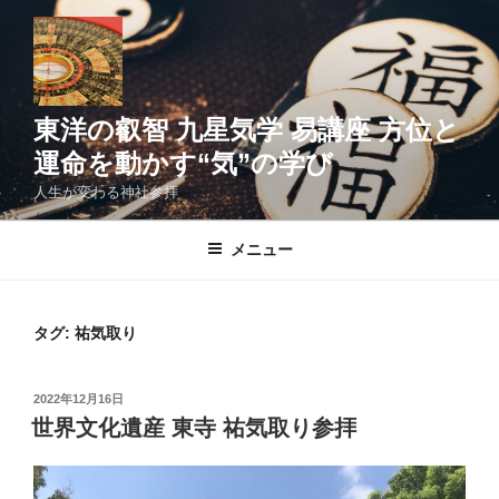
コ
ン
テ
ン
ツ
東洋の叡智 九星気学 易講座 方位と
へ
運命を動かす“気”の学び
ス
人生が変わる神社参拝
キ
ッ
メニュー
プ
タグ:
祐気取り
投
2022年12月16日
稿
世界文化遺産 東寺 祐気取り参拝
日: