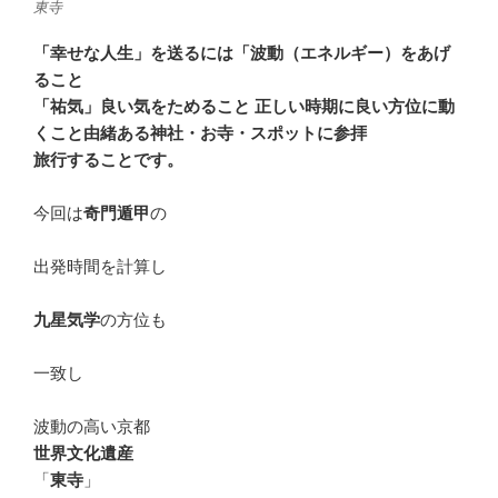
東寺
「幸せな人生」を送るには「波動（エネルギー）をあげ
ること
「祐気」良い気をためること 正しい時期に良い方位に動
くこと由緒ある神社・お寺・スポットに参拝
旅行することです。
今回は
奇門遁甲
の
出発時間を計算し
九星気学
の方位も
一致し
波動の高い京都
世界文化遺産
「
東寺
」