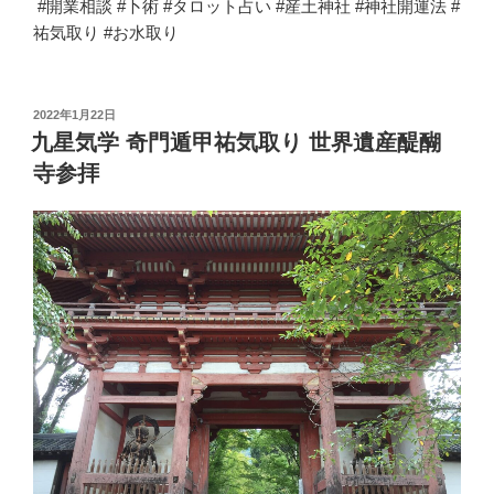
#
開業相談
#
卜術
#
タロット占い
#
産土神社
#
神社開運法
#
祐気取り
#
お水取り
投
2022年1月22日
稿
九星気学 奇門遁甲祐気取り 世界遺産醍醐
日:
寺参拝