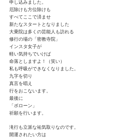
申し込みました。
厄除けも方位除けも
すべてここで済ませ
新たなスタートとなりました
大乗院は多くの芸能人も訪れる
修行の場の「密教寺院」
インスタ女子が
軽い気持ちでいけば
命落としますよ！（笑い）
私も呼吸ができなくなりました。
九字を切り
真言を唱え
行をおこないます。
最後に
「ボローン」
祈願を行います。
滝行も立派な祐気取りなのです。
開運されたい方は