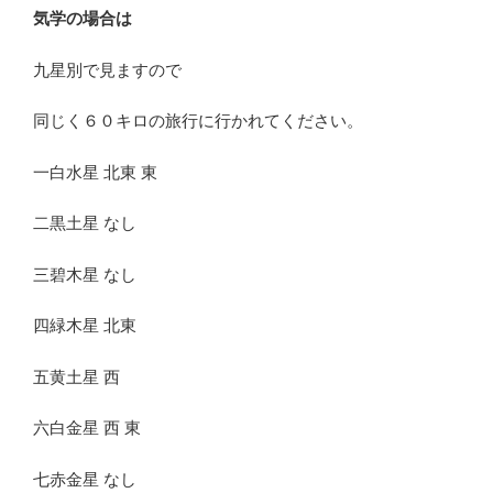
気学の場合は
九星別で見ますので
同じく６０キロの旅行に行かれてください。
一白水星 北東 東
二黒土星 なし
三碧木星 なし
四緑木星 北東
五黄土星 西
六白金星 西 東
七赤金星 なし