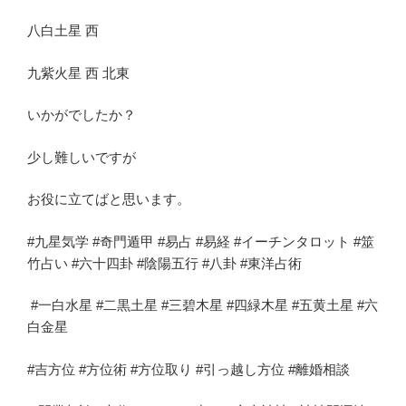
八白土星 西
九紫火星 西 北東
いかがでしたか？
少し難しいですが
お役に立てばと思います。
#九星気学 #奇門遁甲 #易占 #易経 #イーチンタロット #筮
竹占い #六十四卦 #陰陽五行 #八卦 #東洋占術
#一白水星 #二黒土星 #三碧木星 #四緑木星 #五黄土星 #六
白金星
#吉方位 #方位術 #方位取り #引っ越し方位 #離婚相談