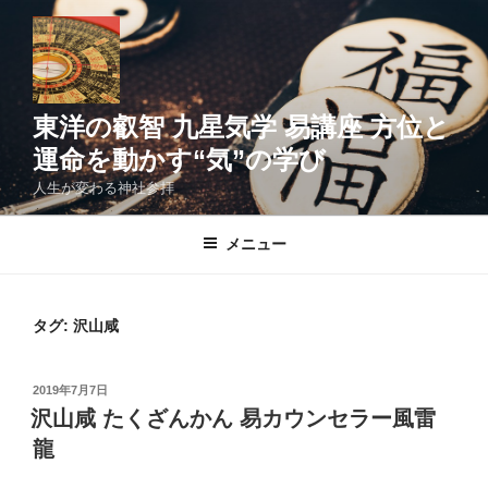
コ
ン
テ
ン
ツ
東洋の叡智 九星気学 易講座 方位と
へ
運命を動かす“気”の学び
ス
人生が変わる神社参拝
キ
ッ
メニュー
プ
タグ:
沢山咸
投
2019年7月7日
稿
沢山咸 たくざんかん 易カウンセラー風雷
日:
龍