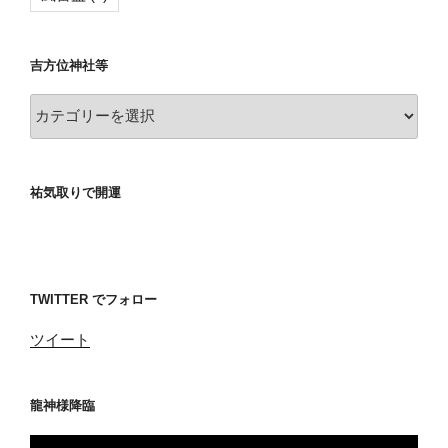
吉方位神社等
吉
方
位
神
祐気取りで開運
社
等
TWITTER でフォロー
ツイート
龍神様降臨
動