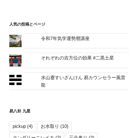
人気の投稿とページ
令和7年気学運勢暦講座
それぞれの吉方位の効果 #二黒土星
水山蹇すいざんけん 易カウンセラー風雷
龍
易八卦 九星
pickup
(4)
お水取り
(10)
クンダリーニレイキ
(2)
三合参り
(2)