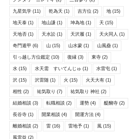
九星気学
(11)
乾為天
(1)
吉方位
(2)
地
(15)
地天泰
(1)
地山謙
(1)
坤為地
(1)
天
(15)
天地否
(1)
天水訟
(1)
天沢履
(1)
天火同人
(1)
奇門遁甲
(6)
山
(15)
山水蒙
(1)
山風蠱
(1)
引っ越し方位鑑定
(10)
復縁
(3)
東寺
(2)
水
(15)
水天需 すいてんじゅ
(1)
水雷屯
(1)
沢
(15)
沢雷随
(1)
火
(15)
火天大有
(1)
相性
(2)
祐気取り
(7)
祐気取り 神社
(2)
結婚相談
(3)
転職相談
(2)
運勢
(4)
醍醐寺
(2)
長谷寺
(1)
開業相談
(4)
開運方法
(4)
離婚相談
(2)
雷
(16)
雷地予
(1)
風
(15)
風雷益
(2)