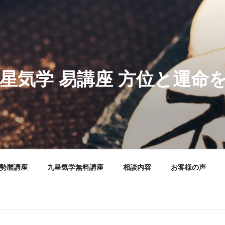
星気学 易講座 方位と運命を
運勢暦講座
九星気学無料講座
相談内容
お客様の声