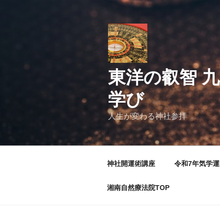
コ
ン
テ
ン
ツ
へ
東洋の叡智 九
ス
キ
学び
ッ
プ
人生が変わる神社参拝
神社開運術講座
令和7年気学
湘南自然療法院TOP