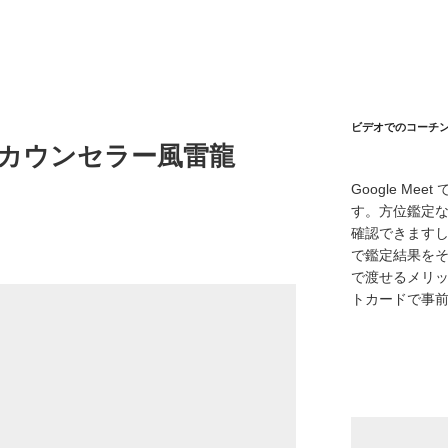
ビデオでのコーチング
易カウンセラー風雷龍
Google M
す。方位鑑定
確認できます
で鑑定結果をそ
で渡せるメリ
トカードで事