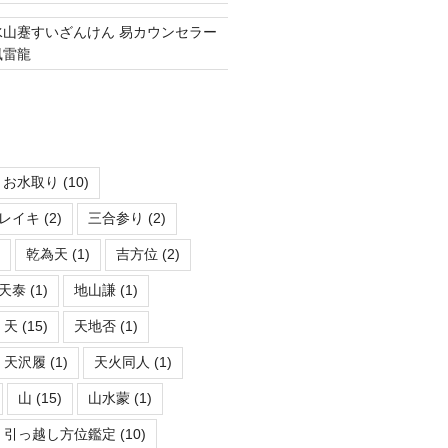
水山蹇すいざんけん 易カウンセラー
風雷龍
お水取り
(10)
レイキ
(2)
三合参り
(2)
乾為天
(1)
吉方位
(2)
天泰
(1)
地山謙
(1)
天
(15)
天地否
(1)
天沢履
(1)
天火同人
(1)
山
(15)
山水蒙
(1)
引っ越し方位鑑定
(10)