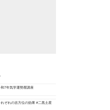
ジ
令和7年気学運勢暦講座
それぞれの吉方位の効果 #二黒土星