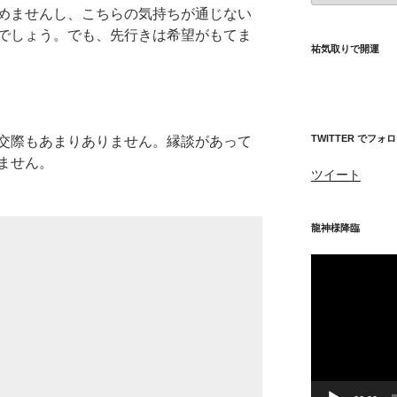
位
めませんし、こちらの気持ちが通じない
神
でしょう。でも、先行きは希望がもてま
社
祐気取りで開運
等
TWITTER でフォ
交際もあまりありません。縁談があって
ません。
ツイート
龍神様降臨
動
画
プ
レ
ー
ヤ
ー