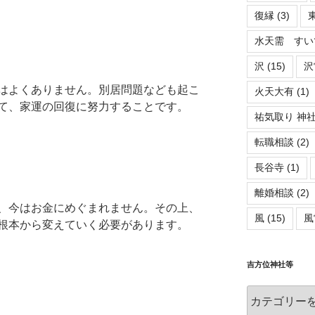
復縁
(3)
水天需 すい
沢
(15)
沢
はよくありません。別居問題なども起こ
火天大有
(1)
て、家運の回復に努力することです。
祐気取り 神
転職相談
(2)
長谷寺
(1)
離婚相談
(2)
、今はお金にめぐまれません。その上、
風
(15)
風
根本から変えていく必要があります。
吉方位神社等
吉
方