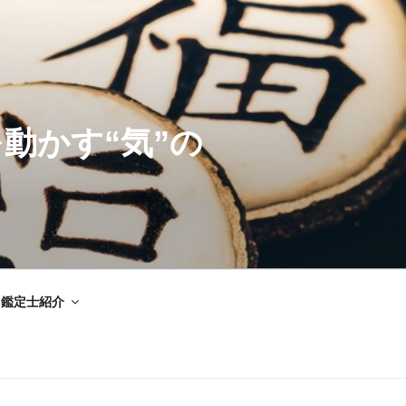
動かす“気”の
鑑定士紹介