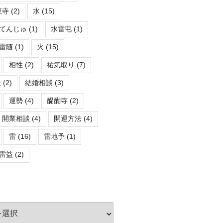
東寺
(2)
水
(15)
てんじゅ
(1)
水雷屯
(1)
雷随
(1)
火
(15)
相性
(2)
祐気取り
(7)
社
(2)
結婚相談
(3)
運勢
(4)
醍醐寺
(2)
開業相談
(4)
開運方法
(4)
雷
(16)
雷地予
(1)
雷益
(2)