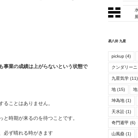
易八卦 九星
pickup
(4)
も事業の成績は上がらないという状態で
クンダリーニ
九星気学
(11)
地
(15)
地
坤為地
(1)
することはありません。
天水訟
(1)
っと時期が来るのを待つことです。
奇門遁甲
(6)
、必ず晴れる時がきます
山風蠱
(1)