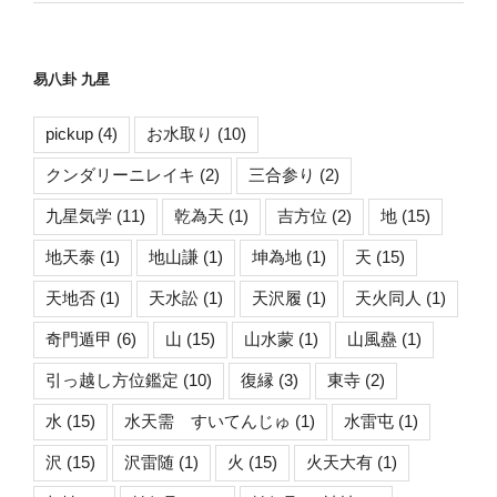
易八卦 九星
pickup
(4)
お水取り
(10)
クンダリーニレイキ
(2)
三合参り
(2)
九星気学
(11)
乾為天
(1)
吉方位
(2)
地
(15)
地天泰
(1)
地山謙
(1)
坤為地
(1)
天
(15)
天地否
(1)
天水訟
(1)
天沢履
(1)
天火同人
(1)
奇門遁甲
(6)
山
(15)
山水蒙
(1)
山風蠱
(1)
引っ越し方位鑑定
(10)
復縁
(3)
東寺
(2)
水
(15)
水天需 すいてんじゅ
(1)
水雷屯
(1)
沢
(15)
沢雷随
(1)
火
(15)
火天大有
(1)