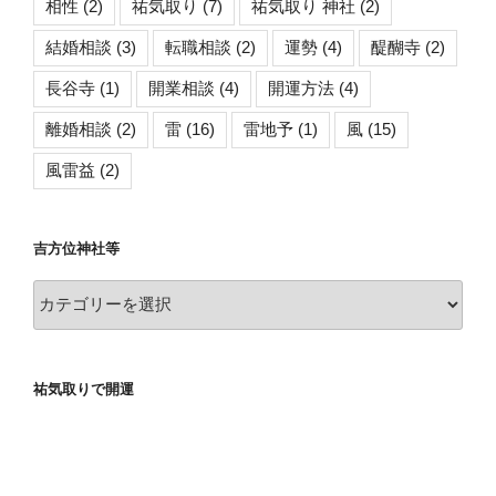
相性
(2)
祐気取り
(7)
祐気取り 神社
(2)
結婚相談
(3)
転職相談
(2)
運勢
(4)
醍醐寺
(2)
長谷寺
(1)
開業相談
(4)
開運方法
(4)
離婚相談
(2)
雷
(16)
雷地予
(1)
風
(15)
風雷益
(2)
吉方位神社等
吉
方
位
神
祐気取りで開運
社
等