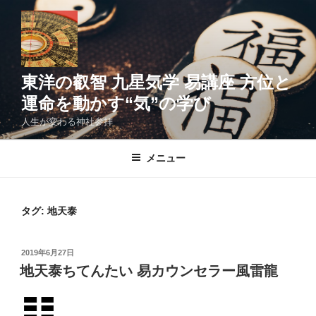
コ
ン
テ
ン
ツ
東洋の叡智 九星気学 易講座 方位と
へ
運命を動かす“気”の学び
ス
人生が変わる神社参拝
キ
ッ
メニュー
プ
タグ:
地天泰
投
2019年6月27日
稿
地天泰ちてんたい 易カウンセラー風雷龍
日: