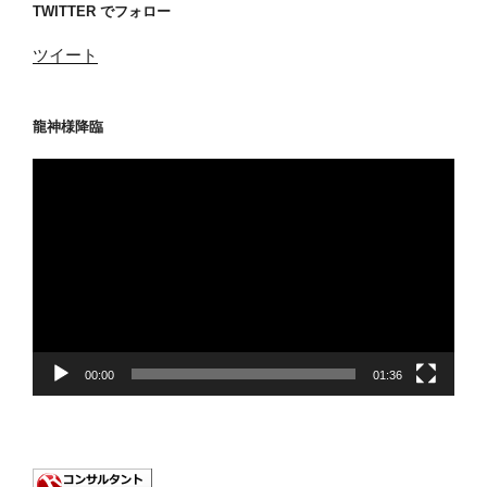
TWITTER でフォロー
ツイート
龍神様降臨
動
画
プ
レ
ー
ヤ
ー
00:00
01:36