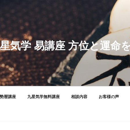
星気学 易講座 方位と運命を
運勢暦講座
九星気学無料講座
相談内容
お客様の声