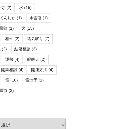
東寺
(2)
水
(15)
てんじゅ
(1)
水雷屯
(1)
雷随
(1)
火
(15)
相性
(2)
祐気取り
(7)
社
(2)
結婚相談
(3)
運勢
(4)
醍醐寺
(2)
開業相談
(4)
開運方法
(4)
雷
(16)
雷地予
(1)
雷益
(2)