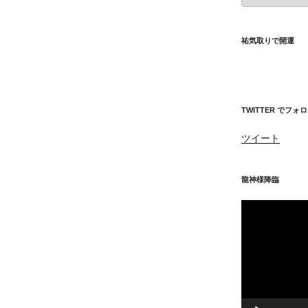
位
神
社
祐気取りで開運
等
TWITTER でフォ
ツイート
龍神様降臨
動
画
プ
レ
ー
ヤ
ー