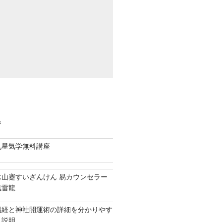
ジ
九星気学無料講座
水山蹇すいざんけん 易カウンセラー
風雷龍
易経と神社開運術の詳細を分かりやす
く説明