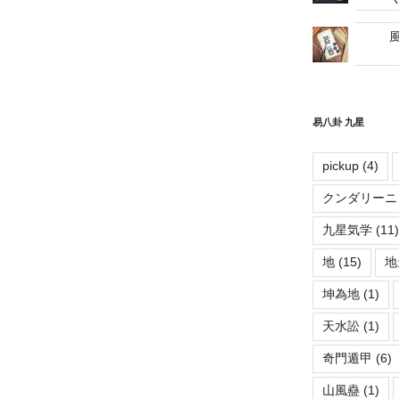
易八卦 九星
pickup
(4)
クンダリーニ
九星気学
(11)
地
(15)
地
坤為地
(1)
天水訟
(1)
奇門遁甲
(6)
山風蠱
(1)