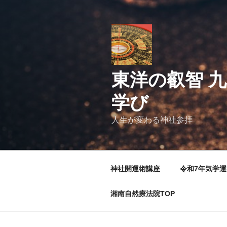
コ
ン
テ
ン
ツ
へ
東洋の叡智 九
ス
キ
学び
ッ
プ
人生が変わる神社参拝
神社開運術講座
令和7年気学
湘南自然療法院TOP