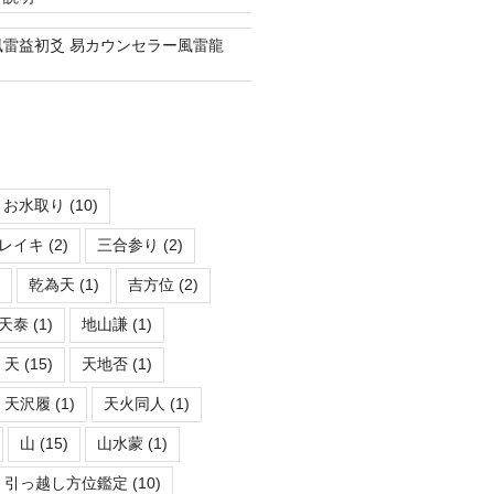
風雷益初爻 易カウンセラー風雷龍
お水取り
(10)
レイキ
(2)
三合参り
(2)
乾為天
(1)
吉方位
(2)
天泰
(1)
地山謙
(1)
天
(15)
天地否
(1)
天沢履
(1)
天火同人
(1)
山
(15)
山水蒙
(1)
引っ越し方位鑑定
(10)