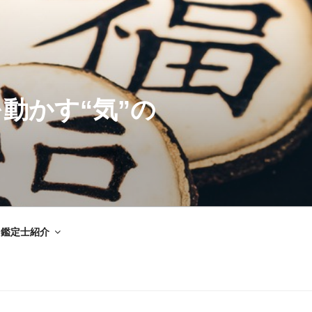
動かす“気”の
鑑定士紹介