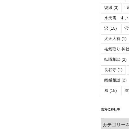
復縁
(3)
水天需 すい
沢
(15)
沢
火天大有
(1)
祐気取り 神
転職相談
(2)
長谷寺
(1)
離婚相談
(2)
風
(15)
風
吉方位神社等
吉
方