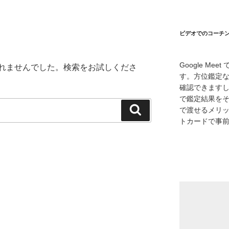
ビデオでのコーチング
Google M
れませんでした。検索をお試しくださ
す。方位鑑定
確認できます
で鑑定結果をそ
検
で渡せるメリ
トカードで事
索