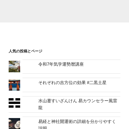
人気の投稿とページ
令和7年気学運勢暦講座
それぞれの吉方位の効果 #二黒土星
水山蹇すいざんけん 易カウンセラー風雷
龍
易経と神社開運術の詳細を分かりやすく
説明