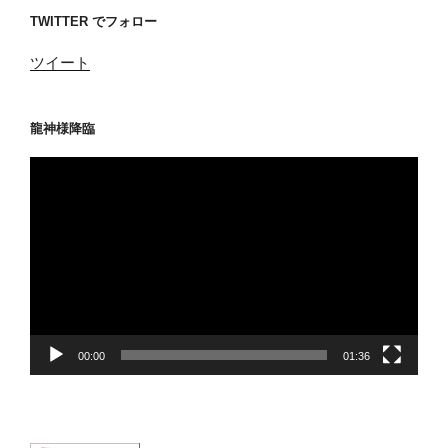
TWITTER でフォロー
ツイート
龍神様降臨
動
画
プ
レ
ー
ヤ
ー
00:00
01:36