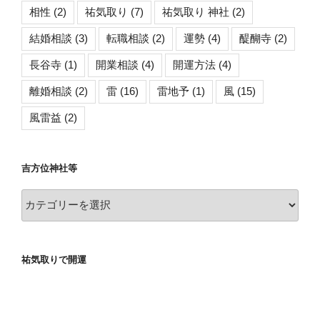
相性
(2)
祐気取り
(7)
祐気取り 神社
(2)
結婚相談
(3)
転職相談
(2)
運勢
(4)
醍醐寺
(2)
長谷寺
(1)
開業相談
(4)
開運方法
(4)
離婚相談
(2)
雷
(16)
雷地予
(1)
風
(15)
風雷益
(2)
吉方位神社等
吉
方
位
神
祐気取りで開運
社
等