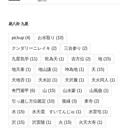
易八卦 九星
pickup
(4)
お水取り
(10)
クンダリーニレイキ
(2)
三合参り
(2)
九星気学
(11)
乾為天
(1)
吉方位
(2)
地
(15)
地天泰
(1)
地山謙
(1)
坤為地
(1)
天
(15)
天地否
(1)
天水訟
(1)
天沢履
(1)
天火同人
(1)
奇門遁甲
(6)
山
(15)
山水蒙
(1)
山風蠱
(1)
引っ越し方位鑑定
(10)
復縁
(3)
東寺
(2)
水
(15)
水天需 すいてんじゅ
(1)
水雷屯
(1)
沢
(15)
沢雷随
(1)
火
(15)
火天大有
(1)