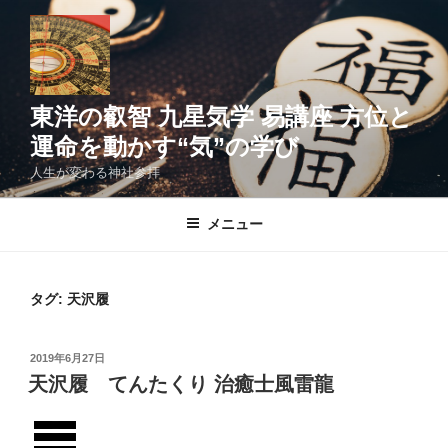
コ
ン
テ
ン
ツ
東洋の叡智 九星気学 易講座 方位と
へ
運命を動かす“気”の学び
ス
人生が変わる神社参拝
キ
ッ
メニュー
プ
タグ:
天沢履
投
2019年6月27日
稿
天沢履 てんたくり 治癒士風雷龍
日: